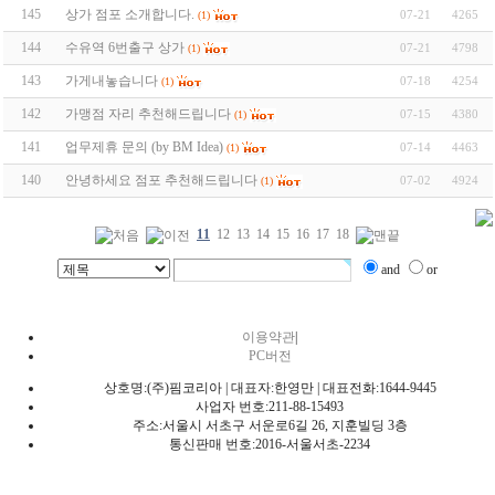
145
상가 점포 소개합니다.
07-21
4265
(1)
144
수유역 6번출구 상가
07-21
4798
(1)
143
가게내놓습니다
07-18
4254
(1)
142
가맹점 자리 추천해드립니다
07-15
4380
(1)
141
업무제휴 문의 (by BM Idea)
07-14
4463
(1)
140
안녕하세요 점포 추천해드립니다
07-02
4924
(1)
11
12
13
14
15
16
17
18
and
or
이용약관
|
PC버전
상호명:(주)핌코리아 | 대표자:한영만 | 대표전화:1644-9445
사업자 번호:211-88-15493
주소:서울시 서초구 서운로6길 26, 지훈빌딩 3층
통신판매 번호:2016-서울서초-2234