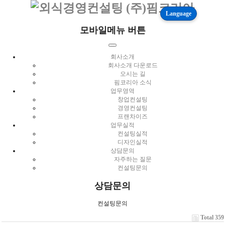
Language
모바일메뉴 버튼
회사소개
회사소개 다운로드
오시는 길
핌코리아 소식
업무영역
창업컨설팅
경영컨설팅
프랜차이즈
업무실적
컨설팅실적
디자인실적
상담문의
자주하는 질문
컨설팅문의
상담문의
컨설팅문의
Total 359