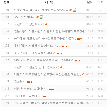
번호
제 목
날짜
조회
159
안녕하세요 핌코리아 컨설팅 문의 담당자님
01-15
7
(1)
158
상가 추천합니다.
01-08
3579
(1)
157
프렌차이즈 상담이요
01-01
3816
(1)
156
건물 1층에 어떤 사업아이템으로 진행해야할지 모르겠습니다.
12-07
3819
(1)
155
옷가게를 하고 있는데 음식점으로 가능할까요?
11-25
3931
(1)
154
올해 7월에 개업하여 잘 되었으나...
11-23
3971
(1)
153
봉구스밥버거 양도의뢰합니다.
11-01
4102
(1)
152
50평 이내로 내년 여름 창업을 하려고 합니다.
10-28
4188
(1)
151
프렌차이즈 컨설팅 문의드립니다
09-09
4400
(1)
150
대단지아파트주변,상가별로없어 독점상권,임대원함
08-20
4275
(1)
149
컨설팅
08-18
4110
(1)
148
매장 처분 의뢰 드립니다
08-12
4059
(1)
147
점심메뉴계발문의
07-31
4281
(1)
146
전단지배포,신문삽지,각종홍보물배포전문 명품기획입니다
07-28
4459
(1)