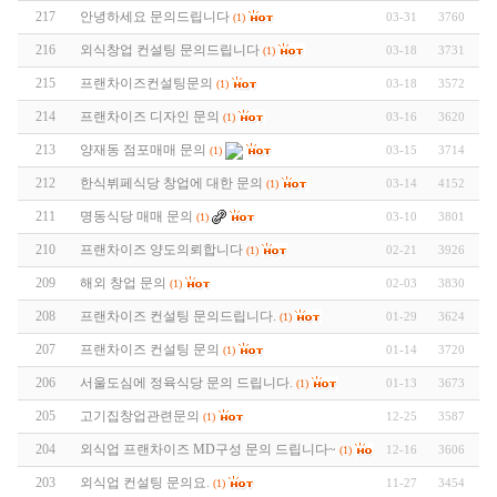
217
안녕하세요 문의드립니다
03-31
3760
(1)
216
외식창업 컨설팅 문의드립니다
03-18
3731
(1)
215
프랜차이즈컨설팅문의
03-18
3572
(1)
214
프랜차이즈 디자인 문의
03-16
3620
(1)
213
양재동 점포매매 문의
03-15
3714
(1)
212
한식뷔페식당 창업에 대한 문의
03-14
4152
(1)
211
명동식당 매매 문의
03-10
3801
(1)
210
프랜차이즈 양도의뢰합니다
02-21
3926
(1)
209
해외 창업 문의
02-03
3830
(1)
208
프랜차이즈 컨설팅 문의드립니다.
01-29
3624
(1)
207
프랜차이즈 컨설팅 문의
01-14
3720
(1)
206
서울도심에 정육식당 문의 드립니다.
01-13
3673
(1)
205
고기집창업관련문의
12-25
3587
(1)
204
외식업 프랜차이즈 MD구성 문의 드립니다~
12-16
3606
(1)
203
외식업 컨설팅 문의요.
11-27
3454
(1)