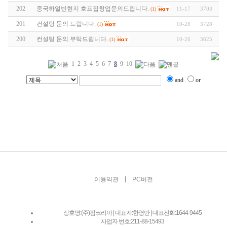
202
중국하얼빈현지 호프집창업문의드립니다.
11-17
3703
(1)
201
컨설팅 문의 드립니다.
10-28
3728
(1)
200
컨설팅 문의 부탁드립니다.
10-26
3625
(1)
1
2
3
4
5
6
7
8
9
10
and
or
|
이용약관
PC버전
상호명:(주)핌코리아 | 대표자:한영만 | 대표전화:1644-9445
사업자 번호:211-88-15493