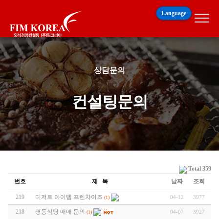
Language
상담문의
컨설팅문의
Total 359
번호
제 목
날짜
조회
219
디저트 아이템 프렌차이즈
04-12
3977
(1)
218
명동식당 매매 문의
04-07
3927
(1)