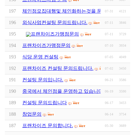
(1)
197
체인점모집대행및 체인화하는것을 문의드립니다
07-31
4121
(1)
196
외식사업컨설팅 문의드립니다.
07-11
3846
(1)
195
프랜차이즈가맹점문의
07-11
3729
(1)
194
프랜차이즈가맹점문의
07-10
3934
(2)
193
식당 운영 컨설팅
07-05
4049
(1)
192
프랜차이즈 컨설팅 문의드립니다.
07-02
3450
(1)
191
컨설팅 문의입니다.
06-21
3586
(1)
190
중국에서 체인점을 운영하고 있습니다.
06-19
3590
(1)
189
컨설팅 문의드립니다
06-17
3453
(1)
188
창업문의
06-14
3754
(1)
187
프랜차이즈 문의합니다.
05-30
3689
(1)