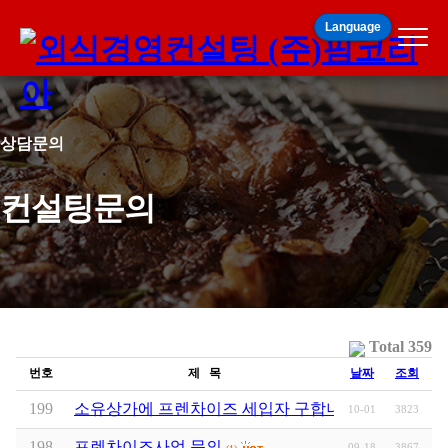
Language
상담문의
컨설팅문의
Total 359
번호
제 목
날짜
조회
199
소유상가에 프렌차이즈 세입자 구합니다.
10-01
3823
(1)
198
프렌차이즈사업 문의
09-18
3867