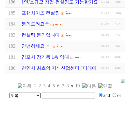
186
1인/소규모 창업 컨설팅도 가능한가요?
05-14
3886
(1)
185
프랜차이즈 컨설팅
05-13
3864
(1)
184
문의드려요ㅎ
05-12
3523
(1)
183
컨설팅 문의입니다
04-19
3750
(1)
182
안녕하세요 ᆢ
04-13
3843
(1)
181
김포시 장기동 1층 임대
04-13
4089
(1)
180
천안시 최초의 지식산업센터 "미래에이스하이테크시
04-13
4066
1
2
3
4
5
6
7
8
10
9
and
or