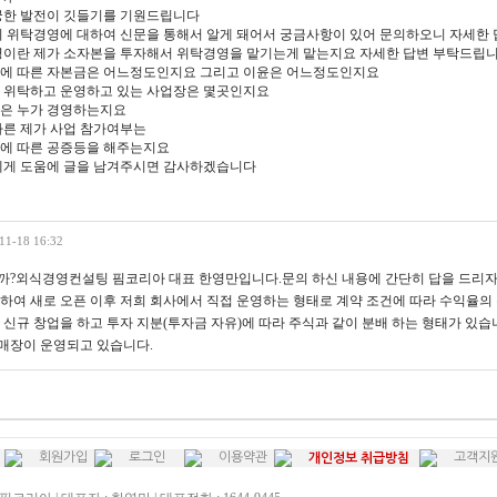
궁한 발전이 깃들기를 기원드립니다
히 위탁경영에 대하여 신문을 통해서 알게 돼어서 궁금사항이 있어 문의하오니 자세한
경영이란 제가 소자본을 투자해서 위탁경영을 맡기는게 맡는지요 자세한 답변 부탁드립
경영에 따른 자본금은 어느정도인지요 그리고 이윤은 어느정도인지요
서 위탁하고 운영하고 있는 사업장은 몇곳인지요
영은 누가 경영하는지요
 따른 제가 사업 참가여부는
영에 따른 공증등을 해주는지요
저에게 도움에 글을 남겨주시면 감사하겠습니다
11-18 16:32
?외식경영컨설팅 핌코리아 대표 한영만입니다.문의 하신 내용에 간단히 답을 드리자
하여 새로 오픈 이후 저희 회사에서 직접 운영하는 형태로 계약 조건에 따라 수익율의
 신규 창업을 하고 투자 지분(투자금 자유)에 따라 주식과 같이 분배 하는 형태가 있
 매장이 운영되고 있습니다.
회원가입
로그인
이용약관
고객지
개인정보 취급방침