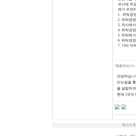
귀사에 무
제가 우연
1 . 위탁
2. 위탁
3. 귀사에
4. 위탁경
5. 위탁에
6. 위탁경
7. 기타 
대표이사
09-
안녕하십니까
리뉴얼을 통
을 설립하여
현재 5곳의
회사소개