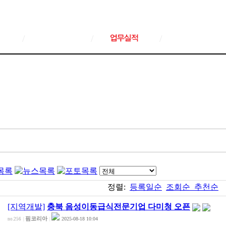
/
/
/
정렬:
등록일순
조회순
추천순
[지역개발]
충북 음성이동급식전문기업 다미청 오픈
핌코리아
2025-08-18 10:04
no.256
|
|