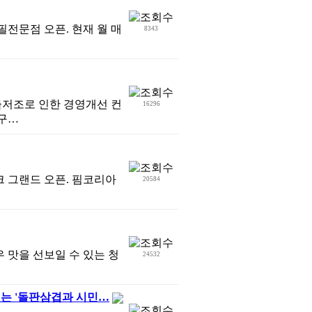
전문점 오픈. 현재 월 매
8343
출저조로 인한 경영개선 컨
16296
구…
크 그랜드 오픈. 핌코리아
20584
우 맛을 선보일 수 있는 청
24532
있는 '돌판삼겹과 시민…