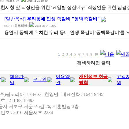
핌코리아
2018-11-26 19:30
243
|
|
천시청 앞 직장인을 위한 '요일별 점심메뉴' 직장인을 위한 삼겹살 
[일반음식]
우리동네 인생 쪽갈비 "동백쪽갈비"
핌코리아
2018-08-14 16:56
no.242
|
|
용인시 동백에 위치한 우리 동네 인생 쪽갈비 '동백쪽갈비'를
1
2
3
4
5
6
7
8
9
10
검색하려면 클릭
소
회원가
이용약
개인정보 취급
고객
로그인
입
관
방침
원
(주)핌코리아 | 대표자 : 한영만 | 대표전화 : 1644-9445
: 211-88-15493
서울시 서초구 서운로6길 26, 지훈빌딩 3층
호 : 2016-서울서초-2234