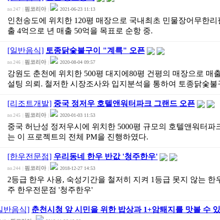
핌코리아
2021-06-23 11:13
no.247
|
|
인천송도에 위치한 120평 매장으로 국내최초 민물장어무한리필
출 4억으로 년 매출 50억을 목표로 순항 중.
[일반음식]
토종닭숯불구이 "계륵" 오픈
핌코리아
2020-08-04 09:57
no.246
|
|
강원도 춘천에 위치한 500평 대지에80평 건평의 매장으로 매
설팅 의뢰. 철저한 시장조사와 입지분석을 통하여 토종닭숯불
[리조트개발]
중국 정저우 호텔앤워터파크 그랜드 오픈
핌코리아
2020-01-03 11:53
no.245
|
|
중국 허난성 정저우시에 위치한 5000평 규모의 호텔앤워터파
는 이 프로젝트의 전체 PM을 진행하였다.
[한우전문점]
우리동네 한우 반값 '청주한우'
핌코리아
2018-12-27 14:53
no.244
|
|
2등급 한우 사용, 숙성기간을 철저히 지켜 1등급 못지 않는 한
주 한우전문점 '청주한우'
일반음식]
춘천시청 앞 시민을 위한 밥상과 1+암퇘지를 맛볼 수 