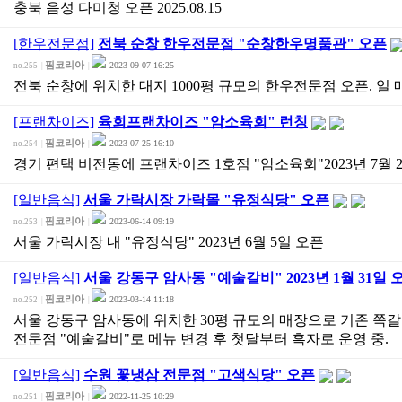
충북 음성 다미청 오픈 2025.08.15
[한우전문점]
전북 순창 한우전문점 "순창한우명품관" 오픈
핌코리아
2023-09-07 16:25
no.255
|
|
전북 순창에 위치한 대지 1000평 규모의 한우전문점 오픈. 일 매
[프랜차이즈]
육회프랜차이즈 "암소육회" 런칭
핌코리아
2023-07-25 16:10
no.254
|
|
경기 편택 비전동에 프랜차이즈 1호점 "암소육회"2023년 7월 
[일반음식]
서울 가락시장 가락몰 "유정식당" 오픈
핌코리아
2023-06-14 09:19
no.253
|
|
서울 가락시장 내 "유정식당" 2023년 6월 5일 오픈
[일반음식]
서울 강동구 암사동 "예술갈비" 2023년 1월 31일 
핌코리아
2023-03-14 11:18
no.252
|
|
서울 강동구 암사동에 위치한 30평 규모의 매장으로 기존 
전문점 "예술갈비"로 메뉴 변경 후 첫달부터 흑자로 운영 중.
[일반음식]
수원 꽃냉삼 전문점 "고색식당" 오픈
핌코리아
2022-11-25 10:29
no.251
|
|