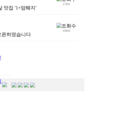
17961
맛집 '1+암퇘지'
10964
 오픈하였습니다
지