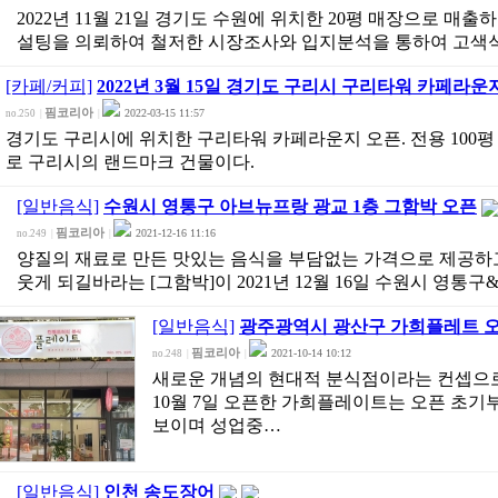
2022년 11월 21일 경기도 수원에 위치한 20평 매장으로 매
설팅을 의뢰하여 철저한 시장조사와 입지분석을 통하여 고색
[카페/커피]
2022년 3월 15일 경기도 구리시 구리타워 카페라운지
핌코리아
2022-03-15 11:57
no.250
|
|
경기도 구리시에 위치한 구리타워 카페라운지 오픈. 전용 100
로 구리시의 랜드마크 건물이다.
[일반음식]
수원시 영통구 아브뉴프랑 광교 1층 그함박 오픈
핌코리아
2021-12-16 11:16
no.249
|
|
양질의 재료로 만든 맛있는 음식을 부담없는 가격으로 제공하
웃게 되길바라는 [그함박]이 2021년 12월 16일 수원시 영통구
[일반음식]
광주광역시 광산구 가희플레트 
핌코리아
2021-10-14 10:12
no.248
|
|
새로운 개념의 현대적 분식점이라는 컨셉으로 
10월 7일 오픈한 가희플레이트는 오픈 초기
보이며 성업중…
[일반음식]
인천 송도장어