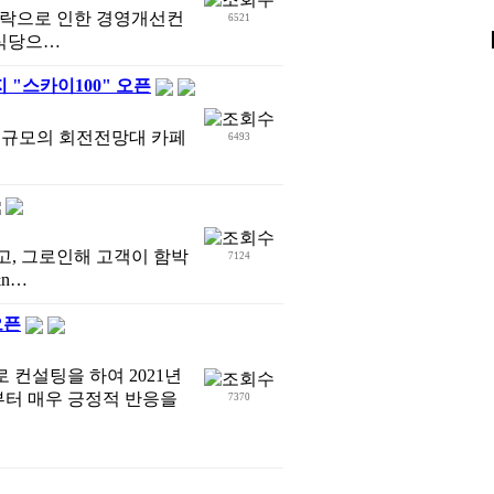
출하락으로 인한 경영개선컨
6521
식당으…
 "스카이100" 오픈
평 규모의 회전전망대 카페
6493
고, 그로인해 고객이 함박
7124
&n…
오픈
컨설팅을 하여 2021년
부터 매우 긍정적 반응을
7370