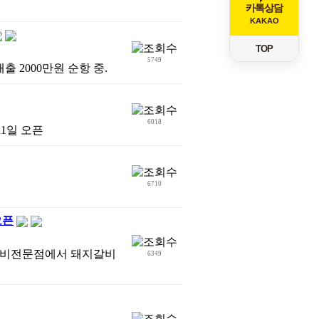
카톡상담
KAKAO
TOP
5749
출 2000만원 순항 중.
6018
21일 오픈
6710
오픈
쪽갈비전문점에서 돼지갈비
6349