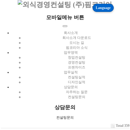
Language
모바일메뉴 버튼
회사소개
회사소개 다운로드
오시는 길
핌코리아 소식
업무영역
창업컨설팅
경영컨설팅
프랜차이즈
업무실적
컨설팅실적
디자인실적
상담문의
자주하는 질문
컨설팅문의
상담문의
컨설팅문의
Total 359