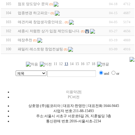
105
점포 양도양수 문의
04-18
4712
(1)
104
업종변경 하고파요~
04-15
4687
(1)
103
애견카페 창업생각중인데요..
04-05
5174
(1)
102
세종시 저렴한 상가 입점 제안드립니다.
03-27
4656
(1)
101
매장추천
03-19
4869
(1)
100
패밀리 레스토랑 창업컨설팅
03-09
4916
(1)
11
12
13
14
15
16
17
18
and
or
이용약관
|
PC버전
상호명:(주)핌코리아 | 대표자:한영만 | 대표전화:1644-9445
사업자 번호:211-88-15493
주소:서울시 서초구 서운로6길 26, 지훈빌딩 3층
통신판매 번호:2016-서울서초-2234