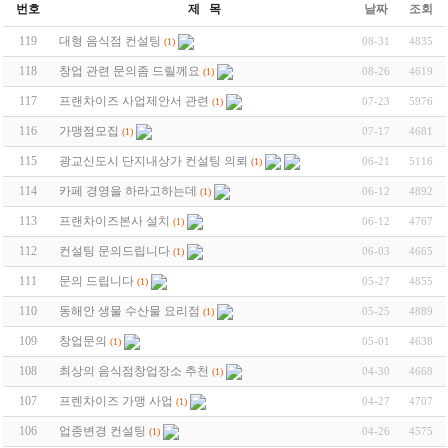
번호
제 목
날짜
조회
119
대형 음식점 컨설팅
08-31
4835
(1)
118
창업 관련 문의좀 드릴께요
08-26
4619
(1)
117
프랜차이즈 사업제안서 관련
07-23
5976
(1)
116
가맹점모집
07-17
4681
(1)
115
광교신도시 단지내상가 컨설팅 의뢰
06-21
5116
(1)
114
카페 경영을 하라고하는데
06-12
4892
(1)
113
프랜차이즈본사 설치
06-12
4767
(1)
112
컨설팅 문의드립니다
06-03
4665
(1)
111
문의 드립니다
05-27
4855
(1)
110
동해안 생물 수산물 요리점
05-25
4889
(1)
109
창업문의
05-01
4638
(1)
108
최상의 음식점창업장소 추천
04-30
4668
(1)
107
프렌차이즈 가맹 사업
04-27
4707
(1)
106
업종변경 컨설팅
04-26
4575
(1)