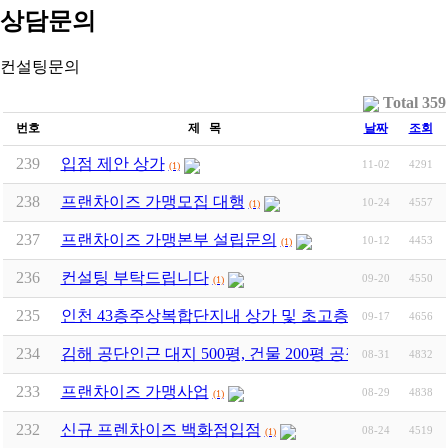
상담문의
컨설팅문의
Total 359
번호
제 목
날짜
조회
239
입점 제안 상가
11-02
4291
(1)
238
프랜차이즈 가맹모집 대행
10-24
4557
(1)
237
프랜차이즈 가맹본부 설립문의
10-12
4453
(1)
236
컨설팅 부탁드립니다
09-20
4550
(1)
235
인천 43층주상복합단지내 상가 및 초고층 스카이라운지 
09-17
4656
234
김해 공단인근 대지 500평, 건물 200평 공장을 식당
08-31
4832
233
프랜차이즈 가맹사업
08-29
4838
(1)
232
신규 프렌차이즈 백화점입점
08-24
4519
(1)