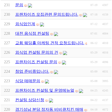
231
문의
07-19
4307
(1)
230
프랜차이즈 모집관련 문의드립니다.
07-18
4159
(1)
229
외식업인계
07-12
4037
(1)
228
대전 음식점 컨설팅
07-01
4004
(1)
227
교회 웨딩홀 마케팅 견적 요청드립니다.
06-12
4010
(1)
226
외식업 컨설팅 문의의 건
05-29
4016
(1)
225
프랜차이즈 컨설팅 문의
05-29
4096
(1)
224
창업 준비중입니다.
05-09
4031
(1)
223
식당 매매문의
05-08
3995
(1)
222
프랜차이즈 컨설팅 및 운영메뉴얼
04-25
4245
(1)
221
컨설팅 상담신청
04-22
4137
(1)
220
경기성남 분당 정자동 비비큐치킨 매매
04-18
4672
(1)