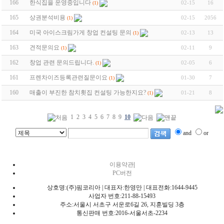
166
한식집을 운영중입니다
02-15
16
(1)
165
상권분석비용
02-15
2056
(1)
164
미국 아이스크림가게 창업 컨설팅 문의
02-13
13
(1)
163
견적문의요
02-11
9
(1)
162
창업 관련 문의드립니다.
02-05
6
(1)
161
프렌차이즈등록관련질문이요
01-30
7
(1)
160
매출이 부진한 참치횟집 컨설팅 가능한지요?
01-21
8
(1)
1
2
3
4
5
6
7
8
9
10
and
or
이용약관
|
PC버전
상호명:(주)핌코리아 | 대표자:한영만 | 대표전화:1644-9445
사업자 번호:211-88-15493
주소:서울시 서초구 서운로6길 26, 지훈빌딩 3층
통신판매 번호:2016-서울서초-2234