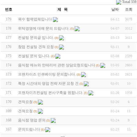
Total 359
번호
제 목
날짜
조회
179
목수 협력업체입니다
04-12
3678
178
위탁경영에 대해 문의 드립니다.
04-07
3512
(1)
177
컨설팅 문의글 입니다.
03-13
3411
(1)
176
창업 컨설팅 견적 요청
03-11
9
(1)
175
컨설팅 문의 입니다.
03-08
2599
(1)
174
음식점 메뉴와 인테리어 관련 상담요청드립니다
03-05
2860
(1)
173
프랜차이즈 인큐베이팅 문의합니다.
03-02
2621
(1)
172
특정 시간대의 영업 전략 자문 요청 건
03-01
10
(1)
171
프랜차이즈컨설팅 본사구축을 원합니다.
02-26
1958
(1)
170
견적요청
02-26
6
(1)
169
견적요청
02-24
11
(1)
168
음식점 영업 문의
02-24
9
(1)
167
문의드립니다
02-23
15
(1)