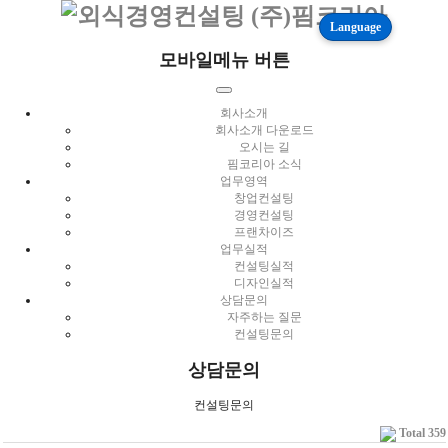
Language
모바일메뉴 버튼
회사소개
회사소개 다운로드
오시는 길
핌코리아 소식
업무영역
창업컨설팅
경영컨설팅
프랜차이즈
업무실적
컨설팅실적
디자인실적
상담문의
자주하는 질문
컨설팅문의
상담문의
컨설팅문의
Total 359