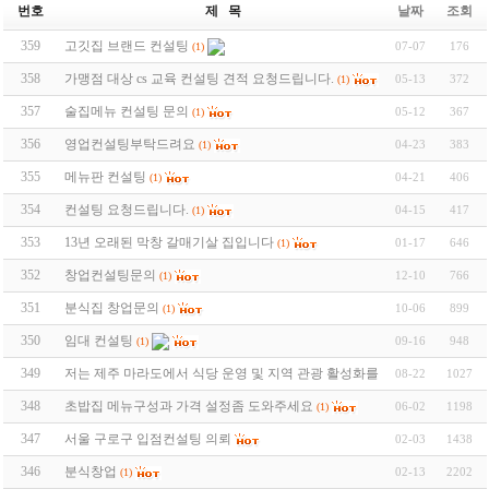
번호
제 목
날짜
조회
359
고깃집 브랜드 컨설팅
07-07
176
(1)
358
가맹점 대상 cs 교육 컨설팅 견적 요청드립니다.
05-13
372
(1)
357
술집메뉴 컨설팅 문의
05-12
367
(1)
356
영업컨설팅부탁드려요
04-23
383
(1)
355
메뉴판 컨설팅
04-21
406
(1)
354
컨설팅 요청드립니다.
04-15
417
(1)
353
13년 오래된 막창 갈매기살 집입니다
01-17
646
(1)
352
창업컨설팅문의
12-10
766
(1)
351
분식집 창업문의
10-06
899
(1)
350
임대 컨설팅
09-16
948
(1)
349
저는 제주 마라도에서 식당 운영 및 지역 관광 활성화를 고민하고 있는 관
08-22
1027
348
초밥집 메뉴구성과 가격 설정좀 도와주세요
06-02
1198
(1)
347
서울 구로구 입점컨설팅 의뢰
02-03
1438
346
분식창업
02-13
2202
(1)