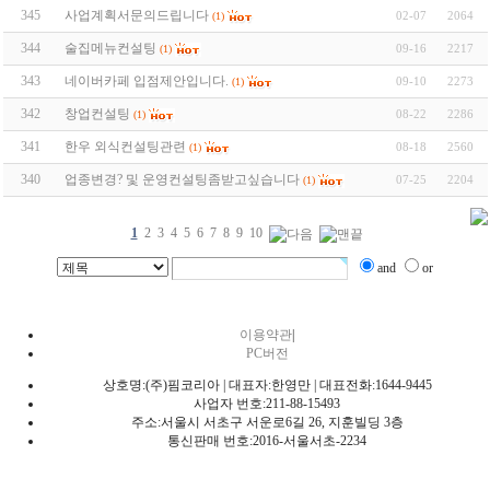
345
사업계획서문의드립니다
02-07
2064
(1)
344
술집메뉴컨설팅
09-16
2217
(1)
343
네이버카페 입점제안입니다.
09-10
2273
(1)
342
창업컨설팅
08-22
2286
(1)
341
한우 외식컨설팅관련
08-18
2560
(1)
340
업종변경? 및 운영컨설팅좀받고싶습니다
07-25
2204
(1)
1
2
3
4
5
6
7
8
9
10
and
or
이용약관
|
PC버전
상호명:(주)핌코리아 | 대표자:한영만 | 대표전화:1644-9445
사업자 번호:211-88-15493
주소:서울시 서초구 서운로6길 26, 지훈빌딩 3층
통신판매 번호:2016-서울서초-2234