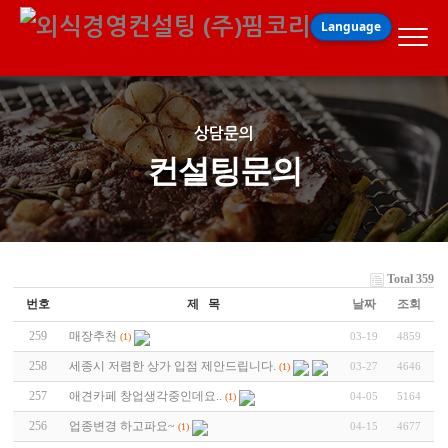
Language
상담문의
컨설팅문의
Total 359
번호
제 목
날짜
조회
259
매장추천
03-19
4859
(1)
258
세종시 저렴한 상가 입점 제안드립니다.
03-27
4646
(1)
257
애견카페 창업생각중인데요..
04-05
5164
(1)
256
업종변경 하고파요~
04-15
4677
(1)