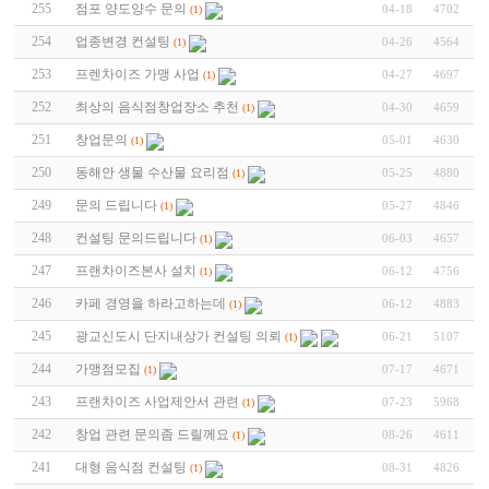
255
점포 양도양수 문의
04-18
4702
(1)
254
업종변경 컨설팅
04-26
4564
(1)
253
프렌차이즈 가맹 사업
04-27
4697
(1)
252
최상의 음식점창업장소 추천
04-30
4659
(1)
251
창업문의
05-01
4630
(1)
250
동해안 생물 수산물 요리점
05-25
4880
(1)
249
문의 드립니다
05-27
4846
(1)
248
컨설팅 문의드립니다
06-03
4657
(1)
247
프랜차이즈본사 설치
06-12
4756
(1)
246
카페 경영을 하라고하는데
06-12
4883
(1)
245
광교신도시 단지내상가 컨설팅 의뢰
06-21
5107
(1)
244
가맹점모집
07-17
4671
(1)
243
프랜차이즈 사업제안서 관련
07-23
5968
(1)
242
창업 관련 문의좀 드릴께요
08-26
4611
(1)
241
대형 음식점 컨설팅
08-31
4826
(1)