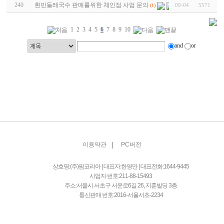
240
흰민들레국수 판매를위한 체인점 사업 문의
09-04
5571
(1)
1
2
3
4
5
6
7
8
9
10
and
or
|
이용약관
PC버전
상호명:(주)핌코리아 | 대표자:한영만 | 대표전화:1644-9445
사업자 번호:211-88-15493
주소:서울시 서초구 서운로6길 26, 지훈빌딩 3층
통신판매 번호:2016-서울서초-2234