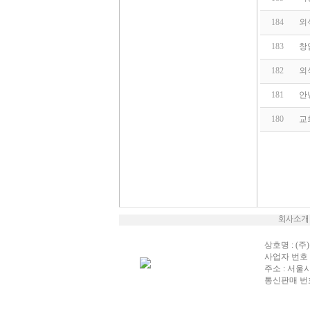
184
외
183
창
182
외
181
안
180
교
회사소개
상호명 : (주)
사업자 번호 : 
주소 : 서울
통신판매 번호 