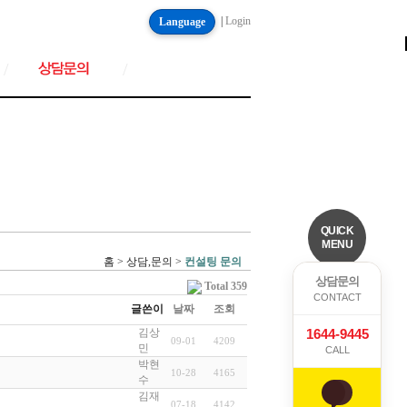
|
Login
Language
/
/
QUICK
MENU
홈 > 상담,문의 >
컨설팅 문의
상담문의
Total 359
CONTACT
글쓴이
날짜
조회
1644-9445
김상
09-01
4209
민
CALL
박현
10-28
4165
수
김재
07-18
4142