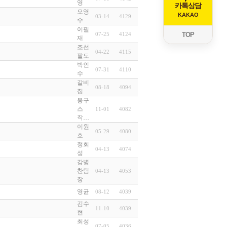
영
카톡상담
오영
KAKAO
03-14
4129
수
이필
TOP
07-25
4124
재
조선
04-22
4115
팔도
박인
07-31
4110
수
갈비
08-18
4094
집
봉구
스
11-01
4082
작…
이원
05-29
4080
호
정회
04-13
4074
성
강병
찬팀
04-13
4053
장
영균
08-12
4039
김수
11-10
4039
현
최성
07-05
4036