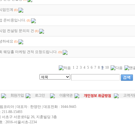
식업인계
(1)
업 준비중입니다.
(1)
식업 컨설팅 문의의 건
(1)
녕하세요
(1)
회 웨딩홀 마케팅 견적 요청드립니다.
(1)
1
2
3
4
5
6
7
8
9
10
회원가입
로그인
이용약관
고객지
개인정보 취급방침
핌코리아 | 대표자 : 한영만 | 대표전화 : 1644-9445
211-88-15493
시 서초구 서운로6길 26, 지훈빌딩 3층
: 2016-서울서초-2234