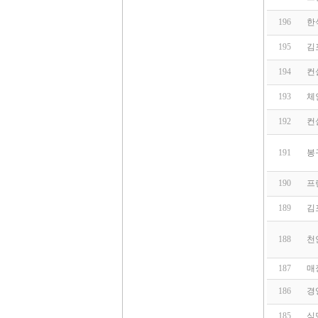
196
한
195
김
194
컨
193
체
192
컨
191
봉
190
프
189
김
188
천
187
매
186
경
185
식