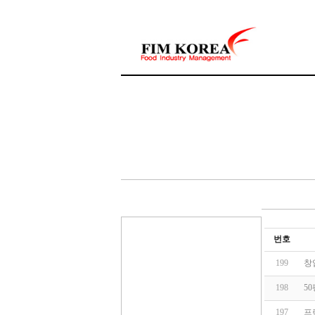
번호
199
창
198
5
197
프