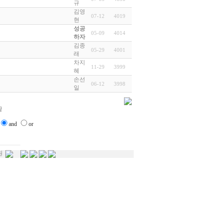
규
김영
07-12
4019
현
성공
05-09
4014
하자
김종
05-29
4001
래
차지
11-29
3999
혜
손선
06-12
3998
일
and
or
원