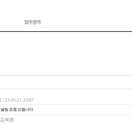
/
/
/
 23-05-21 23:07
컨설팅 요청 드립니다
김복환