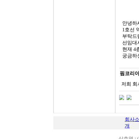
안녕하
1호선 
부탁드
선임대시
현재 4
궁금하
핌코리
저희 회
회사
개
상호명 : 