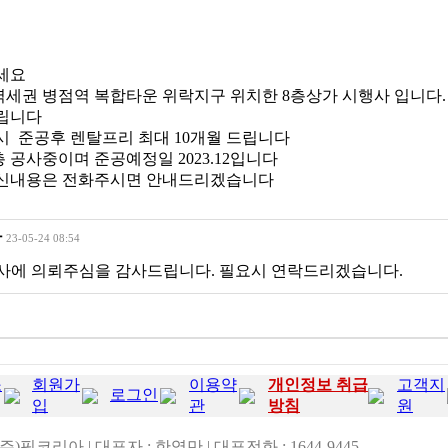
세요
역세권 병점역 복합타운 위락지구 위치한 8층상가 시행사 입니다
립니다
 준공후 렌탈프리 최대 10개월 드립니다
층 공사중이며 준공예정일 2023.12입니다
신내용은 전화주시면 안내드리겠습니다
아
23-05-24 08:54
사에 의뢰주심을 감사드립니다. 필요시 연락드리겠습니다.
소
회원가
이용약
개인정보 취급
고객지
로그인
입
관
방침
원
(주)핌코리아 | 대표자 : 한영만 | 대표전화 : 1644-9445