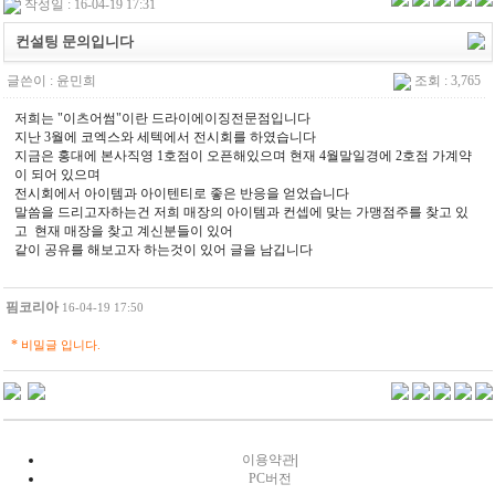
작성일 : 16-04-19 17:31
컨설팅 문의입니다
글쓴이 :
윤민희
조회 : 3,765
저희는 "이츠어썸"이란 드라이에이징전문점입니다
지난 3월에 코엑스와 세텍에서 전시회를 하였습니다
지금은 홍대에 본사직영 1호점이 오픈해있으며 현재 4월말일경에 2호점 가계약
이 되어 있으며
전시회에서 아이템과 아이텐티로 좋은 반응을 얻었습니다
말씀을 드리고자하는건 저희 매장의 아이템과 컨셉에 맞는 가맹점주를 찾고 있
고 현재 매장을 찾고 계신분들이 있어
같이 공유를 해보고자 하는것이 있어 글을 남깁니다
핌코리아
16-04-19 17:50
*
비밀글 입니다.
이용약관
|
PC버전