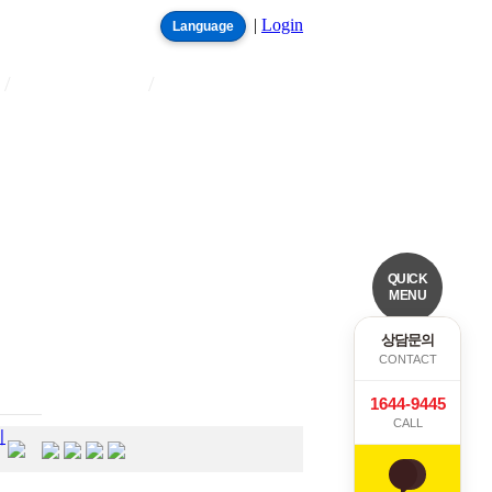
|
Login
Language
/
/
QUICK
MENU
상담문의
CONTACT
1644-9445
CALL
지