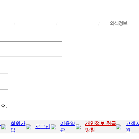
/
/
/
오.
소
회원가
이용약
개인정보 취급
고객
로그인
입
관
방침
원