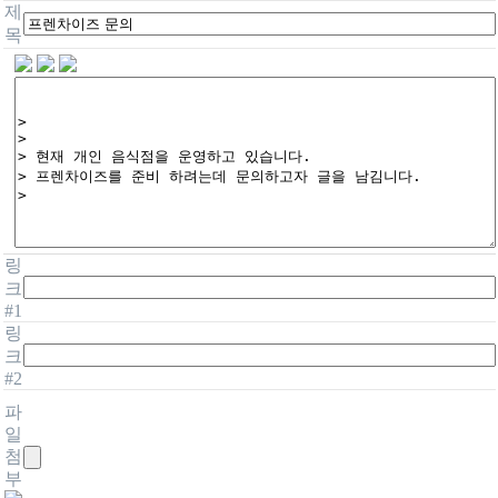
제
목
링
크
#1
링
크
#2
파
일
첨
부