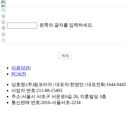
자
동
등
왼쪽의 글자를 입력하세요.
록
방
지
이용약관
|
PC버전
상호명:(주)핌코리아 | 대표자:한영만 | 대표전화:1644-9445
사업자 번호:211-88-15493
주소:서울시 서초구 서운로6길 26, 지훈빌딩 3층
통신판매 번호:2016-서울서초-2234