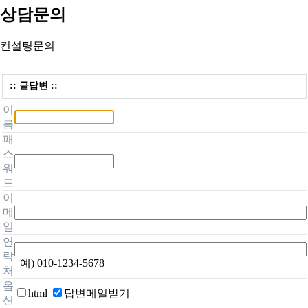
상담문의
컨설팅문의
:: 글답변 ::
이
름
패
스
워
드
이
메
일
연
락
예) 010-1234-5678
처
옵
html
답변메일받기
션