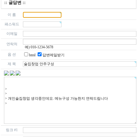
:: 글답변 ::
이 름
패스워드
이메일
연락처
예) 010-1234-5678
옵 션
html
답변메일받기
제 목
링크 #1