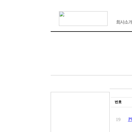
번호
컨
19