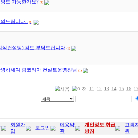
방도 가능한가요?
(1)
의드립니다..
(1)
외식컨설팅) 검토 부탁드립니다
(1)
안녕하세여 핌코리아 컨설트운영진님
(1)
11
12
13
14
15
16
1
소
회원가
이용약
개인정보 취급
고객
로그인
입
관
방침
원