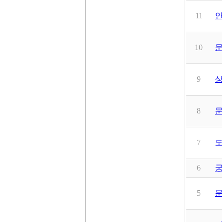
11
안
10
문
9
8
7
도
6
궁
5