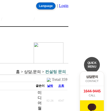
|
Login
Language
/
/
QUICK
MENU
홈 > 상담,문의 >
컨설팅 문의
상담문의
Total 359
CONTACT
글쓴이
날짜
조회
1644-9445
미
CALL
디
02-26
4547
어
월