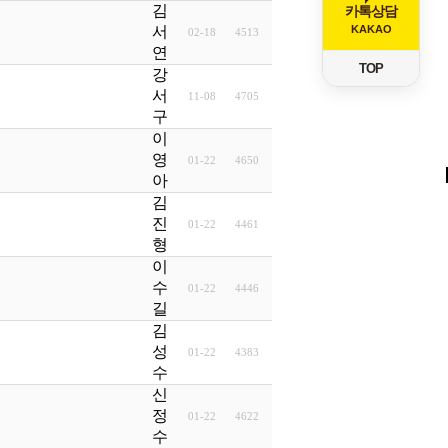
김
카톡상담
KAKAO
서
02-18
4513
연
TOP
강
서
11-08
4705
구
이
영
01-22
4650
아
김
진
01-22
4461
형
이
수
01-22
4446
길
김
성
01-22
4383
수
신
정
01-22
4622
수