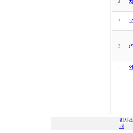
4
지
3
문
2
(
1
회사
개