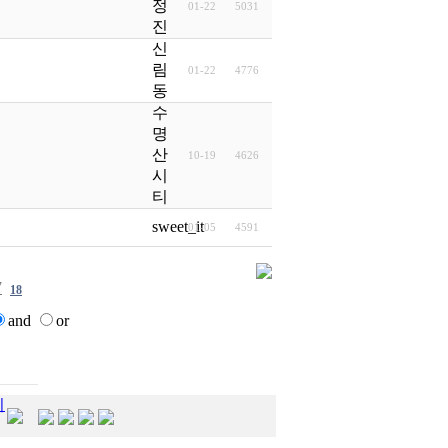
정
01-22
5031
진
신
림
01-22
4776
동
수
명
산
10-19
4626
시
티
sweet_it
01-05
4591
7
18
and
or
지