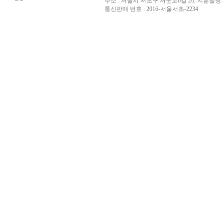
주소 : 서울시 서초구 서운로6길 26, 지훈빌딩 
통신판매 번호 : 2016-서울서초-2234