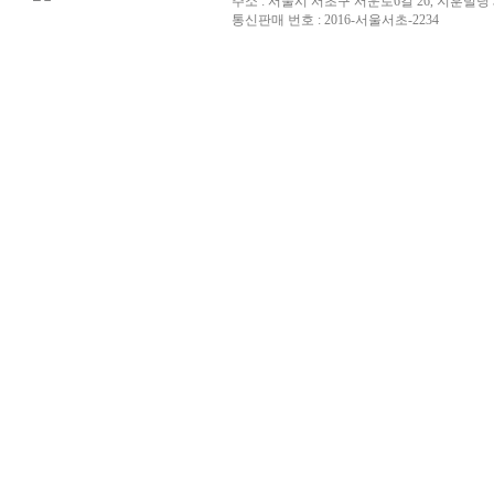
주소 : 서울시 서초구 서운로6길 26, 지훈빌딩 
통신판매 번호 : 2016-서울서초-2234