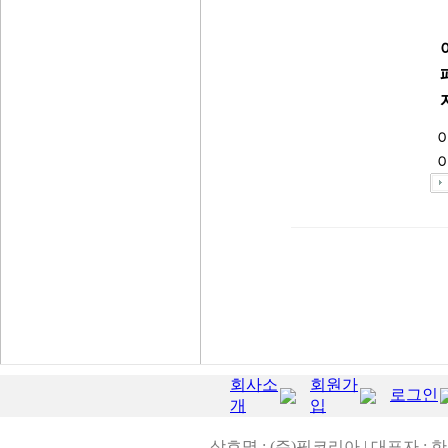
아
회사소
회원가
로그인
개
입
상호명 : (주)핌코리아 | 대표자 : 한영